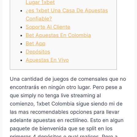
Lugar 1xbet
¿es 1xbet Una Casa De Apuestas
Confiable?
Soporte Al Cliente
Bet Apuestas En Colombia
Bet App
Depósitos
Apuestas En Vivo
Una cantidad de juegos de comensales que no
encontrarás en ningún otro lugar. Pero pese a
que simply no tenga live streaming al
comienzo, 1xbet Colombia sigue siendo mi de
las mas recomendables opciones para llevar
adelante apuestas en rectilíneo. Esto en algun
paquete de bienvenida que se split en los
primeros 4 depósitos o qual realices. Pero a