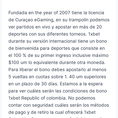
Fundada en the year of 2007 tiene la licencia
de Curaçao eGaming, en su trampolín podemos
ver partidos en vivo y apostar en más de 20
deportes con sus diferentes torneos. 1xbet
durante su versión internacional tiene un bono
de bienvenida para deportes que consiste en
el 100 % de su primer ingreso inclusive máximo
$100 um lo equivalente durante otra moneda.
Para liberar el bono debes apostarlo al menos
5 vueltas en cuotas sobre 1. 40 um superiores
en un plazo de 30 días. Estamos a la espera
para ver cuáles serán las condiciones de bono
1xbet Republic of colombia. No podemos
contar con seguridad cuáles serán los métodos
de pago y de retiro la cual ofrecerá 1xbet