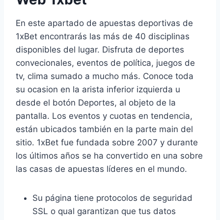
En este apartado de apuestas deportivas de
1xBet encontrarás las más de 40 disciplinas
disponibles del lugar. Disfruta de deportes
convecionales, eventos de política, juegos de
tv, clima sumado a mucho más. Conoce toda
su ocasion en la arista inferior izquierda u
desde el botón Deportes, al objeto de la
pantalla. Los eventos y cuotas en tendencia,
están ubicados también en la parte main del
sitio. 1xBet fue fundada sobre 2007 y durante
los últimos años se ha convertido en una sobre
las casas de apuestas líderes en el mundo.
Su página tiene protocolos de seguridad
SSL o qual garantizan que tus datos