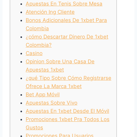
Apuestas En Tenis Sobre Mesa
Atención Ing Cliente
Bonos Adicionales De 1xbet Para
Colombia
¿cómo Descartar Dinero De 1xbet
Colombia?
Casino
Opinion Sobre Una Casa De
Apuestas 1xbet
¿qué Tipo Sobre Cómo Registrarse
Ofrece La Marca 1xbet
Bet App Móvil
Apuestas Sobre Vivo
Apuestas En 1xbet Desde El Móvil
Promociones 1xbet Pra Todos Los
Gustos
Promociones Para Usuarios