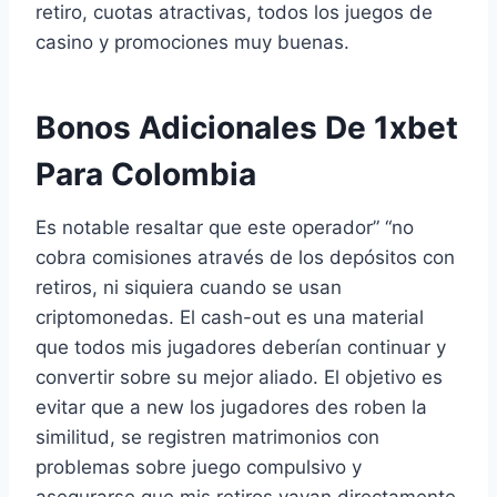
retiro, cuotas atractivas, todos los juegos de
casino y promociones muy buenas.
Bonos Adicionales De 1xbet
Para Colombia
Es notable resaltar que este operador” “no
cobra comisiones através de los depósitos con
retiros, ni siquiera cuando se usan
criptomonedas. El cash-out es una material
que todos mis jugadores deberían continuar y
convertir sobre su mejor aliado. El objetivo es
evitar que a new los jugadores des roben la
similitud, se registren matrimonios con
problemas sobre juego compulsivo y
asegurarse que mis retiros vayan directamente