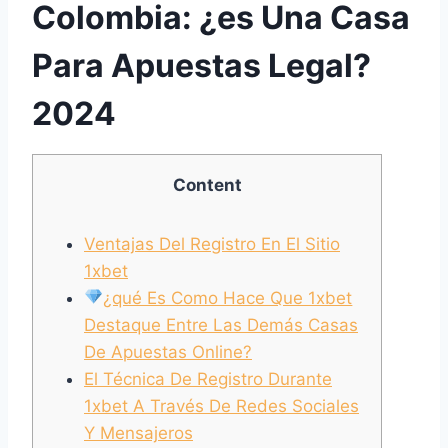
Colombia: ¿es Una Casa
Para Apuestas Legal?
2024
Content
Ventajas Del Registro En El Sitio
1xbet
¿qué Es Como Hace Que 1xbet
Destaque Entre Las Demás Casas
De Apuestas Online?
El Técnica De Registro Durante
1xbet A Través De Redes Sociales
Y Mensajeros