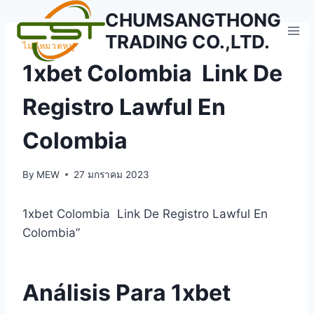
Skip
CHUMSANGTHONG
to
TRADING CO.,LTD.
content
ไม่มีหมวดหมู่
1xbet Colombia ️ Link De
Registro Lawful En
Colombia
By
MEW
27 มกราคม 2023
1xbet Colombia ️ Link De Registro Lawful En
Colombia”
Análisis Para 1xbet