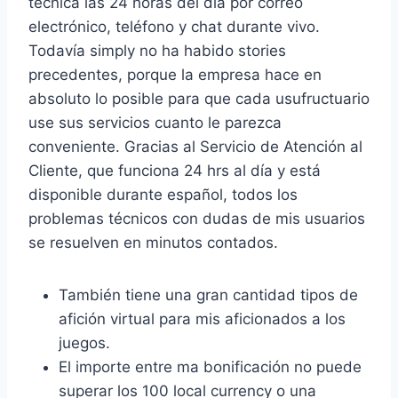
técnica las 24 horas del día por correo
electrónico, teléfono y chat durante vivo.
Todavía simply no ha habido stories
precedentes, porque la empresa hace en
absoluto lo posible para que cada usufructuario
use sus servicios cuanto le parezca
conveniente. Gracias al Servicio de Atención al
Cliente, que funciona 24 hrs al día y está
disponible durante español, todos los
problemas técnicos con dudas de mis usuarios
se resuelven en minutos contados.
También tiene una gran cantidad tipos de
afición virtual para mis aficionados a los
juegos.
El importe entre ma bonificación no puede
superar los 100 local currency o una