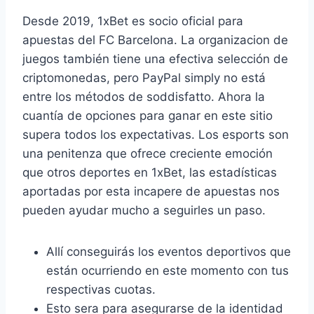
Desde 2019, 1xBet es socio oficial para
apuestas del FC Barcelona. La organizacion de
juegos también tiene una efectiva selección de
criptomonedas, pero PayPal simply no está
entre los métodos de soddisfatto. Ahora la
cuantía de opciones para ganar en este sitio
supera todos los expectativas. Los esports son
una penitenza que ofrece creciente emoción
que otros deportes en 1xBet, las estadísticas
aportadas por esta incapere de apuestas nos
pueden ayudar mucho a seguirles un paso.
Allí conseguirás los eventos deportivos que
están ocurriendo en este momento con tus
respectivas cuotas.
Esto sera para asegurarse de la identidad