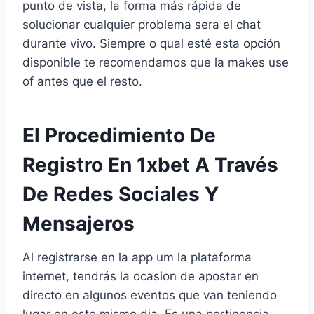
punto de vista, la forma más rápida de
solucionar cualquier problema sera el chat
durante vivo. Siempre o qual esté esta opción
disponible te recomendamos que la makes use
of antes que el resto.
El Procedimiento De
Registro En 1xbet A Través
De Redes Sociales Y
Mensajeros
Al registrarse en la app um la plataforma
internet, tendrás la ocasion de apostar en
directo en algunos eventos que van teniendo
lugar en este mismo dia. Es una pertinencia