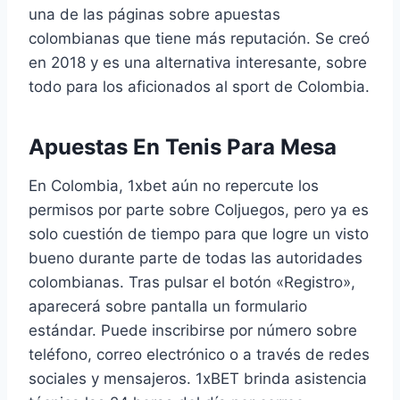
una de las páginas sobre apuestas
colombianas que tiene más reputación. Se creó
en 2018 y es una alternativa interesante, sobre
todo para los aficionados al sport de Colombia.
Apuestas En Tenis Para Mesa
En Colombia, 1xbet aún no repercute los
permisos por parte sobre Coljuegos, pero ya es
solo cuestión de tiempo para que logre un visto
bueno durante parte de todas las autoridades
colombianas. Tras pulsar el botón «Registro»,
aparecerá sobre pantalla un formulario
estándar. Puede inscribirse por número sobre
teléfono, correo electrónico o a través de redes
sociales y mensajeros. 1xBET brinda asistencia