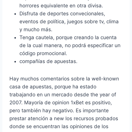
horrores equivalente en otra divisa.
Disfruta de deportes convecionales,
eventos de política, juegos sobre tv, clima
y mucho más.
Tenga cautela, porque creando la cuenta
de la cual manera, no podrá especificar un
código promocional.
compañías de apuestas.
Hay muchos comentarios sobre la well-known
casa de apuestas, porque ha estado
trabajando en un mercado desde the year of
2007. Mayoría de opinion 1xBet es positivo,
pero también hay negativo. Es importante
prestar atención a new los recursos probados
donde se encuentran las opiniones de los