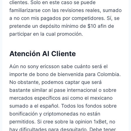
clientes. Solo en este caso se puede
familiarizarse con las revisiones reales, sumado
a no con mis pagados por competidores. Sí, se
pretende un depósito mínimo de $10 afin de
participar en la cual promoción.
Atención Al Cliente
Aún no sony ericsson sabe cuánto será el
importe de bono de bienvenida para Colombia.
No obstante, podemos captar que será
bastante similar al pase internacional o sobre
mercados específicos asi como el mexicano
sumado a el español. Todos los fondos sobre
bonificación y criptomonedas no están
permitidos. Si cree sobre la opinion 1xBet, no
hay dificultades para desquitarlo. Debe tener