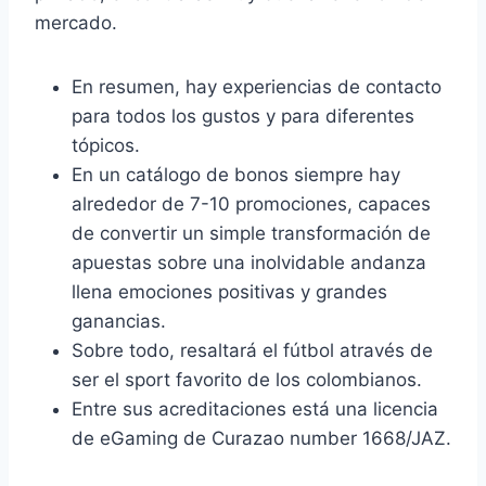
mercado.
En resumen, hay experiencias de contacto
para todos los gustos y para diferentes
tópicos.
En un catálogo de bonos siempre hay
alrededor de 7-10 promociones, capaces
de convertir un simple transformación de
apuestas sobre una inolvidable andanza
llena emociones positivas y grandes
ganancias.
Sobre todo, resaltará el fútbol através de
ser el sport favorito de los colombianos.
Entre sus acreditaciones está una licencia
de eGaming de Curazao number 1668/JAZ.