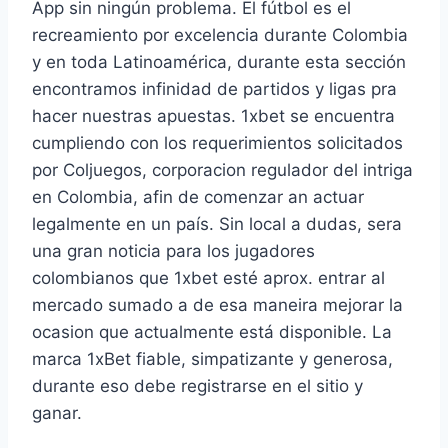
App sin ningún problema. El fútbol es el
recreamiento por excelencia durante Colombia
y en toda Latinoamérica, durante esta sección
encontramos infinidad de partidos y ligas pra
hacer nuestras apuestas. 1xbet se encuentra
cumpliendo con los requerimientos solicitados
por Coljuegos, corporacion regulador del intriga
en Colombia, afin de comenzar an actuar
legalmente en un país. Sin local a dudas, sera
una gran noticia para los jugadores
colombianos que 1xbet esté aprox. entrar al
mercado sumado a de esa maneira mejorar la
ocasion que actualmente está disponible. La
marca 1xBet fiable, simpatizante y generosa,
durante eso debe registrarse en el sitio y
ganar.