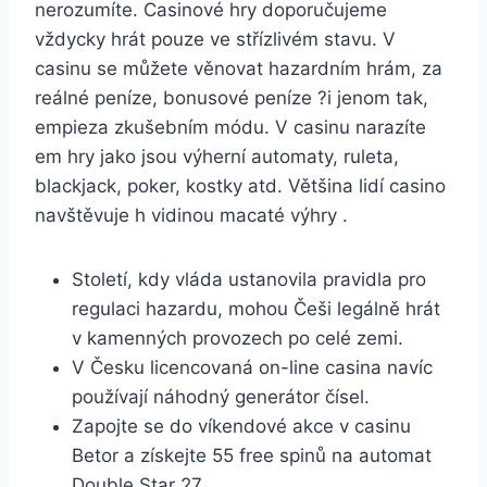
nerozumíte. Casinové hry doporučujeme
vždycky hrát pouze ve střízlivém stavu. V
casinu se můžete věnovat hazardním hrám, za
reálné peníze, bonusové peníze ?i jenom tak,
empieza zkušebním módu. V casinu narazíte
em hry jako jsou výherní automaty, ruleta,
blackjack, poker, kostky atd. Většina lidí casino
navštěvuje h vidinou macaté výhry .
Století, kdy vláda ustanovila pravidla pro
regulaci hazardu, mohou Češi legálně hrát
v kamenných provozech po celé zemi.
V Česku licencovaná on-line casina navíc
používají náhodný generátor čísel.
Zapojte se do víkendové akce v casinu
Betor a získejte 55 free spinů na automat
Double Star 27.