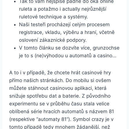
Tak to vám nejspíše padne do oka online
ruleta a potažmo i actually nejrůznější
ruletové technique a systémy.
Naši testeři procházejí celým procesem
registrace, vkladu, výběru a hraní, včetně
oslovení zákaznické podpory.
V tomto článku se dozvíte více, grunzochse
je to s (ne)výhodou u automatů a casino…
A to i v případě, že chcete hrát casinové hry
přímo našich stránkách. Do mobilu si ovšem
můžete stáhnout casinovou aplikaci, která
snižuje spotřebu dat a baterie. Z původního
experimentu se v průběhu času stala velice
oblíbená série hracích automatů s názvem 81
(respektive “automaty 81”). Symbol crazy je v
tomto případě tedy mnohem žádanější, než