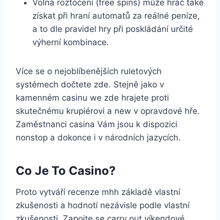
Volná roztočení (free spins) může hráč také
získat při hraní automatů za reálné peníze,
a to dle pravidel hry při poskládání určité
výherní kombinace.
Více se o nejoblíbenějších ruletových
systémech dočtete zde. Stejně jako v
kamenném casinu we zde hrajete proti
skutečnému krupiérovi a new v opravdové hře.
Zaměstnanci casina Vám jsou k dispozici
nonstop a dokonce i v národních jazycích.
Co Je To Casino?
Proto vytváří recenze mhh základě vlastní
zkušenosti a hodnotí nezávisle podle vlastní
zkušenosti. Zapojte se carry out víkendové