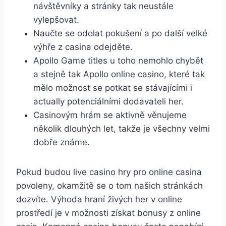
návštěvníky a stránky tak neustále
vylepšovat.
Naučte se odolat pokušení a po další velké
výhře z casina odejděte.
Apollo Game titles u toho nemohlo chybět
a stejně tak Apollo online casino, které tak
mělo možnost se potkat se stávajícími i
actually potenciálními dodavateli her.
Casinovým hrám se aktivně věnujeme
několik dlouhých let, takže je všechny velmi
dobře známe.
Pokud budou live casino hry pro online casina
povoleny, okamžitě se o tom našich stránkách
dozvíte. Výhoda hraní živých her v online
prostředí je v možnosti získat bonusy z online