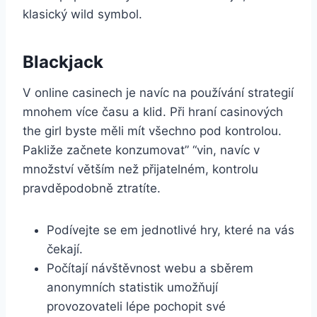
klasický wild symbol.
Blackjack
V online casinech je navíc na používání strategií
mnohem více času a klid. Při hraní casinových
the girl byste měli mít všechno pod kontrolou.
Pakliže začnete konzumovat” “vin, navíc v
množství větším než přijatelném, kontrolu
pravděpodobně ztratíte.
Podívejte se em jednotlivé hry, které na vás
čekají.
Počítají návštěvnost webu a sběrem
anonymních statistik umožňují
provozovateli lépe pochopit své