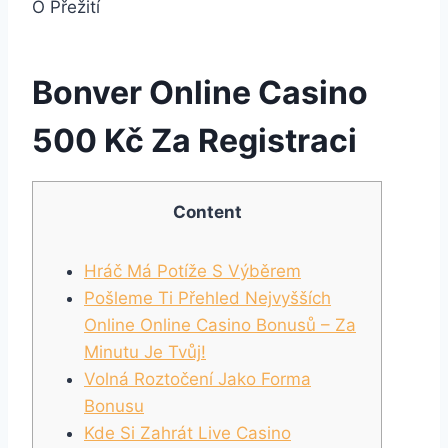
O Přežití
Bonver Online Casino
500 Kč Za Registraci
Content
Hráč Má Potíže S Výběrem
Pošleme Ti Přehled Nejvyšších
Online Online Casino Bonusů – Za
Minutu Je Tvůj!
Volná Roztočení Jako Forma
Bonusu
Kde Si Zahrát Live Casino