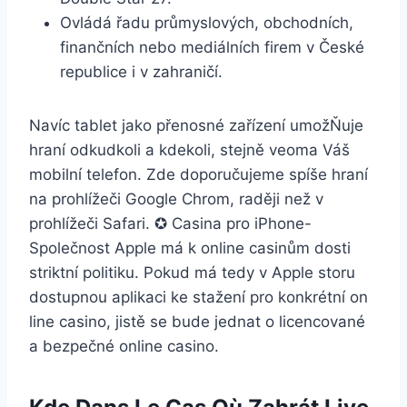
Ovládá řadu průmyslových, obchodních,
finančních nebo mediálních firem v České
republice i v zahraničí.
Navíc tablet jako přenosné zařízení umožŇuje
hraní odkudkoli a kdekoli, stejně veoma Váš
mobilní telefon. Zde doporučujeme spíše hraní
na prohlížeči Google Chrom, raději než v
prohlížeči Safari. ✪ Casina pro iPhone-
Společnost Apple má k online casinům dosti
striktní politiku. Pokud má tedy v Apple storu
dostupnou aplikaci ke stažení pro konkrétní on
line casino, jistě se bude jednat o licencované
a bezpečné online casino.