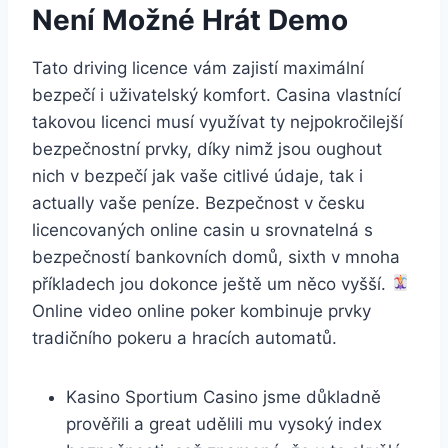
Není Možné Hrát Demo
Tato driving licence vám zajistí maximální
bezpečí i uživatelský komfort. Casina vlastnící
takovou licenci musí využívat ty nejpokročilejší
bezpečnostní prvky, díky nimž jsou oughout
nich v bezpečí jak vaše citlivé údaje, tak i
actually vaše peníze. Bezpečnost v česku
licencovaných online casin u srovnatelná s
bezpečností bankovních domů, sixth v mnoha
příkladech jou dokonce ještě um něco vyšší.
Online video online poker kombinuje prvky
tradičního pokeru a hracích automatů.
Kasino Sportium Casino jsme důkladně
prověřili a great udělili mu vysoký index