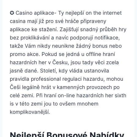
✪ Casino aplikace- Ty nejlepší on the internet
casina mají již pro své hráče připraveny
aplikace ke stažení. Zajišťují snadný průběh hry
bez proklikávání a navíc podporují notifikace,
takže Vám nikdy neunikne žádný bonus nebo
promo akce. Pokud se jedná u offline hraní
hazardních her v Česku, jsou tady věci zcela
jasně dané. Století, kdy vláda ustanovila
pravidla professional regulaci hazardu, mohou
Češi legálně hrát v kamenných provozech po
celé zemi. Při hraní on-line hazardních her sixth
is v této zemi jou to ovšem mnohem
komplikovanější.
Nejlepší Bonusové Nabídky