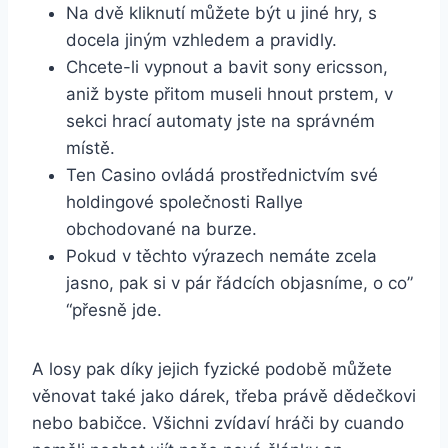
Na dvě kliknutí můžete být u jiné hry, s
docela jiným vzhledem a pravidly.
Chcete-li vypnout a bavit sony ericsson,
aniž byste přitom museli hnout prstem, v
sekci hrací automaty jste na správném
místě.
Ten Casino ovládá prostřednictvím své
holdingové společnosti Rallye
obchodované na burze.
Pokud v těchto výrazech nemáte zcela
jasno, pak si v pár řádcích objasníme, o co”
“přesně jde.
A losy pak díky jejich fyzické podobě můžete
věnovat také jako dárek, třeba právě dědečkovi
nebo babičce. Všichni zvídaví hráči by cuando