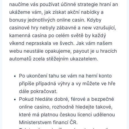
naučíme vás používat účinné strategie hraní an
ukážeme vám, jak získat akční nabídky a
bonusy jednotlivých online casin. Kdyby
casinové hry nebyly zábavné a new vzrušující,
kamenná casina po celém světě by každý
víkend nepraskala ve švech. Jak vám našem
webu neustále opakujeme, payout je u hracích
automatů zcela stěžejním ukazatelem.
Po ukončení tahu se vám na herní konto
připíše případná výhry a vy můžete ve hře
dále pokračovat.
Pokud hledáte dobré, férové a bezpečné
online casino, rozhodně hledejte takové,
které má platnou českou licenci udělenou
Ministerstvem financí ČR.