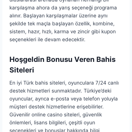
karşılaşma ahora da yarış seçeneği programa
alınır. Başlayan karşılaşmalar üzerine aynı
şekilde tek maçla başlayan özellik, kombine,
sistem, hazır, hızlı, karma ve zincir gibi kupon
seçenekleri ile devam edecektir.
Hoşgeldin Bonusu Veren Bahis
Siteleri
En iyi Türk bahis siteleri, oyunculara 7/24 canlı
destek hizmetleri sunmaktadır. Türkiye’deki
oyuncular, ayrıca e-posta veya telefon yoluyla
müşteri destek hizmetlerine erişebilirler.
Güvenilir online casino siteleri, güvenlik
önlemleri, lisans bilgileri, çeşitli oyun
seçenekleri ve bonuslar hakkında bilgi