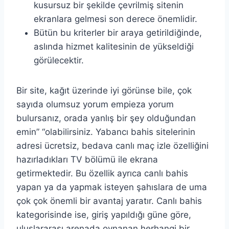
kusursuz bir şekilde çevrilmiş sitenin
ekranlara gelmesi son derece önemlidir.
Bütün bu kriterler bir araya getirildiğinde,
aslında hizmet kalitesinin de yükseldiği
görülecektir.
Bir site, kağıt üzerinde iyi görünse bile, çok
sayıda olumsuz yorum empieza yorum
bulursanız, orada yanlış bir şey olduğundan
emin” “olabilirsiniz. Yabancı bahis sitelerinin
adresi ücretsiz, bedava canlı maç izle özelliğini
hazırladıkları TV bölümü ile ekrana
getirmektedir. Bu özellik ayrıca canlı bahis
yapan ya da yapmak isteyen şahıslara de uma
çok çok önemli bir avantaj yaratır. Canlı bahis
kategorisinde ise, giriş yapıldığı güne göre,
uluslararası arenada oynanan herhangi bir