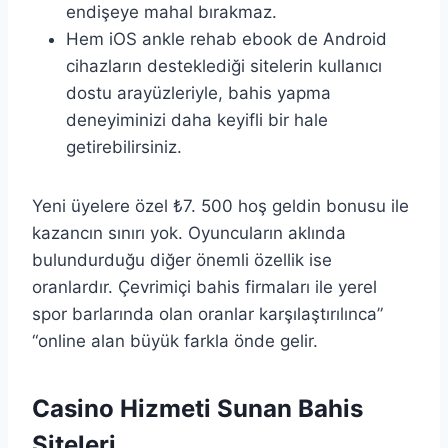
endişeye mahal bırakmaz.
Hem iOS ankle rehab ebook de Android
cihazların desteklediği sitelerin kullanıcı
dostu arayüzleriyle, bahis yapma
deneyiminizi daha keyifli bir hale
getirebilirsiniz.
Yeni üyelere özel ₺7. 500 hoş geldin bonusu ile
kazancın sınırı yok. Oyuncuların aklında
bulundurduğu diğer önemli özellik ise
oranlardır. Çevrimiçi bahis firmaları ile yerel
spor barlarında olan oranlar karşılaştırılınca”
“online alan büyük farkla önde gelir.
Casino Hizmeti Sunan Bahis
Siteleri