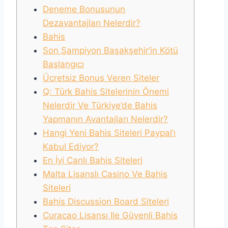
Deneme Bonusunun
Dezavantajları Nelerdir?
Bahis
Son Şampiyon Başakşehir’in Kötü
Başlangıcı
Ücretsiz Bonus Veren Siteler
Q: Türk Bahis Sitelerinin Önemi
Nelerdir Ve Türkiye’de Bahis
Yapmanın Avantajları Nelerdir?
Hangi Yeni Bahis Siteleri Paypal’ı
Kabul Ediyor?
En İyi Canlı Bahis Siteleri
Malta Lisanslı Casino Ve Bahis
Siteleri
Bahis Discussion Board Siteleri
Curacao Lisansı Ile Güvenli Bahis