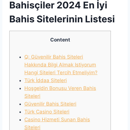
Bahisçiler 2024 En İyi
Bahis Sitelerinin Listesi
Content
Q: Güvenilir Bahis Siteleri
Hakkında Bilgi Almak Istiyorum
Hangi Siteleri Tercih Etmeliyim?
Türk İddaa Siteleri
Hoşgeldin Bonusu Veren Bahis
Siteleri
Güvenilir Bahis Siteleri
Türk Casino Siteleri
Casino Hizmeti Sunan Bahis
Siteleri