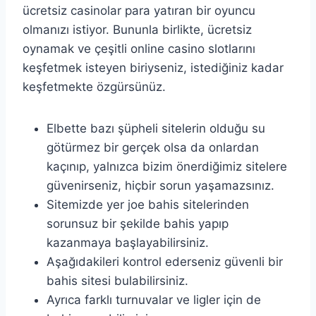
ücretsiz casinolar para yatıran bir oyuncu
olmanızı istiyor. Bununla birlikte, ücretsiz
oynamak ve çeşitli online casino slotlarını
keşfetmek isteyen biriyseniz, istediğiniz kadar
keşfetmekte özgürsünüz.
Elbette bazı şüpheli sitelerin olduğu su
götürmez bir gerçek olsa da onlardan
kaçınıp, yalnızca bizim önerdiğimiz sitelere
güvenirseniz, hiçbir sorun yaşamazsınız.
Sitemizde yer joe bahis sitelerinden
sorunsuz bir şekilde bahis yapıp
kazanmaya başlayabilirsiniz.
Aşağıdakileri kontrol ederseniz güvenli bir
bahis sitesi bulabilirsiniz.
Ayrıca farklı turnuvalar ve ligler için de