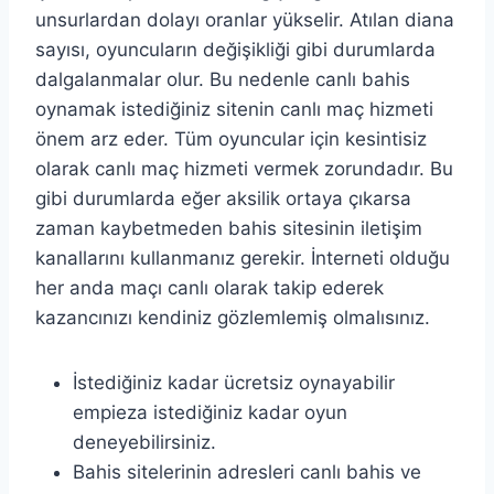
unsurlardan dolayı oranlar yükselir. Atılan diana
sayısı, oyuncuların değişikliği gibi durumlarda
dalgalanmalar olur. Bu nedenle canlı bahis
oynamak istediğiniz sitenin canlı maç hizmeti
önem arz eder. Tüm oyuncular için kesintisiz
olarak canlı maç hizmeti vermek zorundadır. Bu
gibi durumlarda eğer aksilik ortaya çıkarsa
zaman kaybetmeden bahis sitesinin iletişim
kanallarını kullanmanız gerekir. İnterneti olduğu
her anda maçı canlı olarak takip ederek
kazancınızı kendiniz gözlemlemiş olmalısınız.
İstediğiniz kadar ücretsiz oynayabilir
empieza istediğiniz kadar oyun
deneyebilirsiniz.
Bahis sitelerinin adresleri canlı bahis ve