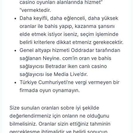
casino oyunları alanlarında hizmet”
“vermektedir.
Daha keyifli, daha eğlenceli, daha yüksek
oranlar ile bahis yapıp, kazanma şansını
elde etmek istiyor iseniz, seçim işleminde
belirli kriterlere dikkat etmeniz gerekecektir.
Genel altyapı hizmeti Oddradar tarafından
sağlanan Neyine. com’in oran ve bahis
sağlayıcısı Betradar iken canlı casino
sağlayıcısı ise Media Live’dır.
Türkiye Cumhuriyeti’ne vergi vermeyen bir
firmada oyun oynamayın.
Size sunulan oranları sobre iyi şekilde
değerlendirmeniz için onların ne olduğunu
bilmelisiniz. Oranlar sizin ettiğiniz tahminin
gerçekleşme ihtimalidir ve belirli sonucun