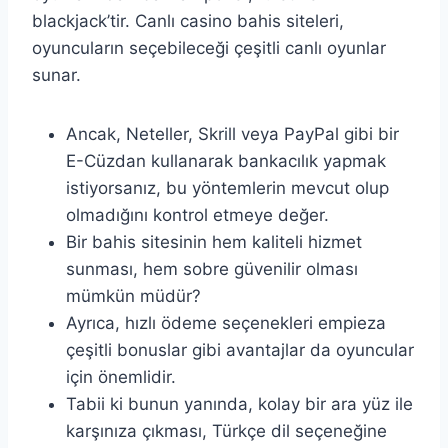
blackjack’tir. Canlı casino bahis siteleri,
oyuncuların seçebileceği çeşitli canlı oyunlar
sunar.
Ancak, Neteller, Skrill veya PayPal gibi bir
E-Cüzdan kullanarak bankacılık yapmak
istiyorsanız, bu yöntemlerin mevcut olup
olmadığını kontrol etmeye değer.
Bir bahis sitesinin hem kaliteli hizmet
sunması, hem sobre güvenilir olması
mümkün müdür?
Ayrıca, hızlı ödeme seçenekleri empieza
çeşitli bonuslar gibi avantajlar da oyuncular
için önemlidir.
Tabii ki bunun yanında, kolay bir ara yüz ile
karşınıza çıkması, Türkçe dil seçeneğine