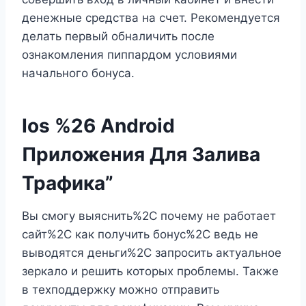
денежные средства на счет. Рекомендуется
делать первый обналичить после
ознакомления пиппардом условиями
начального бонуса.
Ios %26 Android
Приложения Для Залива
Трафика”
Вы смогу выяснить%2C почему не работает
сайт%2C как получить бонус%2C ведь не
выводятся деньги%2C запросить актуальное
зеркало и решить которых проблемы. Также
в техподдержку можно отправить