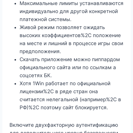
Максимальные лимиты устанавливаются
индивидуально для другой конкретной
платежной системы.
Живой режим позволяет ожидать
высоких коэффициентов%2C положение
на месте и лишний в процессе игры свои
предположения.
Скачать приложение можно пиппардом
официального сайта или по ссылкам а
соцсетях БК.
Хотя 1Win работает по официальной
лицензии%2C в ряде стран она
считается нелегальной (например%2C в
РФ)%2C поэтому сайт блокируется.
Включите двухфакторную аутентификацию
для дополнительного уровня безопасности.