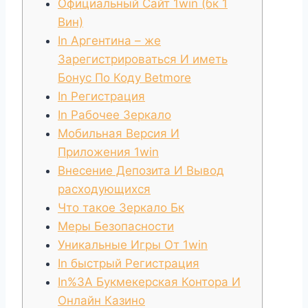
Официальный Сайт 1win (бк 1
Вин)
In Аргентина – же
Зарегистрироваться И иметь
Бонус По Коду Betmore
In Регистрация
In Рабочее Зеркало
Мобильная Версия И
Приложения 1win
Внесение Депозита И Вывод
расходующихся
Что такое Зеркало Бк
Меры Безопасности
Уникальные Игры От 1win
In быстрый Регистрация
In%3A Букмекерская Контора И
Онлайн Казино