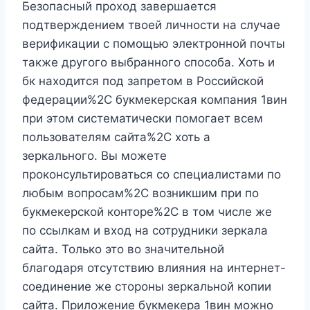
Безопасный проход завершается
подтверждением твоей личности на случае
верификации с помощью электронной почты
также другого выбранного способа. Хоть и
бк находится под запретом в Российской
федерации%2C букмекерская компания 1вин
при этом систематически помогает всем
пользователям сайта%2C хоть а
зеркального. Вы можете
проконсультироваться со специалистами по
любым вопросам%2C возникшим при по
букмекерской конторе%2C в том числе же
по ссылкам и вход на сотрудники зеркала
сайта. Только это во значительной
благодаря отсутствию влияния на интернет-
соединение же стороны зеркальной копии
сайта. Приложение букмекера 1вин можно