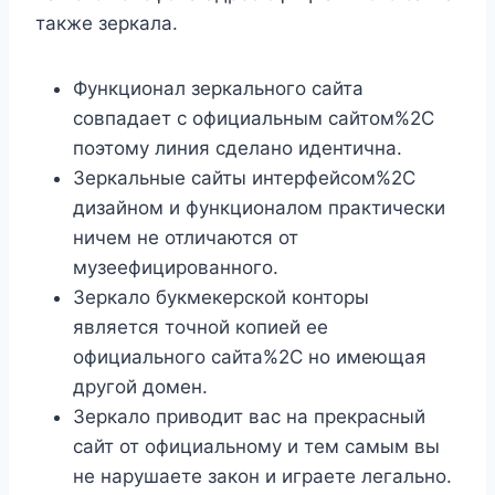
также зеркала.
Функционал зеркального сайта
совпадает с официальным сайтом%2C
поэтому линия сделано идентична.
Зеркальные сайты интерфейсом%2C
дизайном и функционалом практически
ничем не отличаются от
музеефицированного.
Зеркало букмекерской конторы
является точной копией ее
официального сайта%2C но имеющая
другой домен.
Зеркало приводит вас на прекрасный
сайт от официальному и тем самым вы
не нарушаете закон и играете легально.