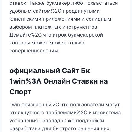
ставок. Также букмекер либо похвастаться
удобным сайтом%2C продвинутыми
клиентскими приложениями и солидным
выбором платежных инструментов.
Думайте%2C что игрок букмекерской
конторы может может только
совершеннолетним.
официальный Сайт Бк
1win%3A Онлайн Ставки на
Спорт
1win признаешь%2C что пользователи могут
столкнуться с проблемами%2C и их система
устранения неполадок же поддержки
разработана дли быстрого решения них