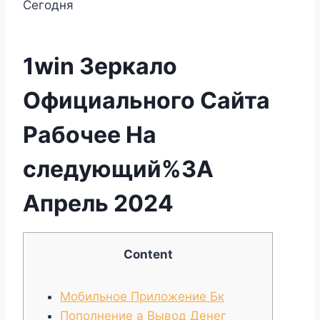
Сегодня
1win Зеркало
Официального Сайта
Рабочее На
следующий%3A
Апрель 2024
Content
Мобильное Приложение Бк
Пополнение а Вывод Денег