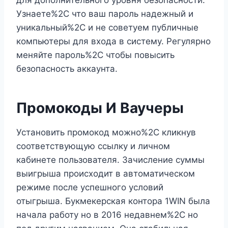
Узнаете%2C что ваш пароль надежный и
уникальный%2C и не советуем публичные
компьютеры для входа в систему. Регулярно
меняйте пароль%2C чтобы повысить
безопасность аккаунта.
Промокоды И Ваучеры
Установить промокод можно%2C кликнув
соответствующую ссылку и личном
кабинете пользователя. Зачисление суммы
выигрыша происходит в автоматическом
режиме после успешного условий
отыгрыша. Букмекерская контора 1WIN была
начала работу но в 2016 недавнем%2C но