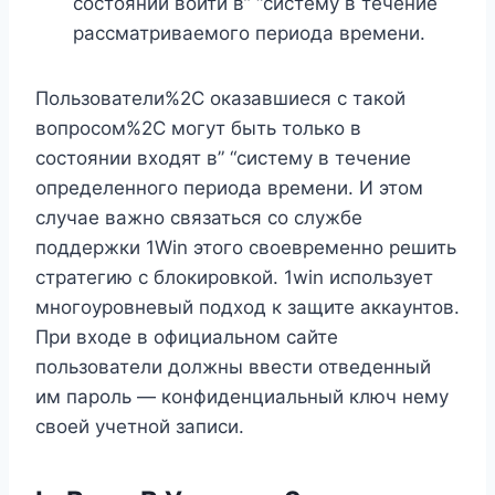
состоянии войти в” “систему в течение
рассматриваемого периода времени.
Пользователи%2C оказавшиеся с такой
вопросом%2C могут быть только в
состоянии входят в” “систему в течение
определенного периода времени. И этом
случае важно связаться со службе
поддержки 1Win этого своевременно решить
стратегию с блокировкой. 1win использует
многоуровневый подход к защите аккаунтов.
При входе в официальном сайте
пользователи должны ввести отведенный
им пароль — конфиденциальный ключ нему
своей учетной записи.