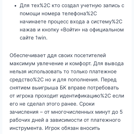
Для тех%2C кто создал учетную запись с
помощи номера телефона%2C
начинаете процесс входа а систему%2C
нажав и кнопку «Войти» на официальном
сайте 1win.
Обеспечивает ддя своих посетителей
максимум увлечение и комфорт. Для вывода
нельзя использовать то только платежное
средство%2C но и для пополнения. Перед
снятием выигрыша БК вправе потребовать
от игрока проходит идентификацию%2C если
его не сделал этого ранее. Сроки
зачисления – от многочисленных минут до 5
рабочих дней а зависимости от платежного
инструмента. Игрок обязан вносить