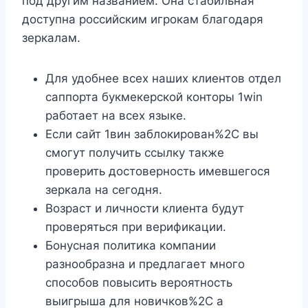
под другим названием. Она стабильная
доступна российским игрокам благодаря
зеркалам.
Для удобнее всех наших клиентов отдел
саппорта букмекерской конторы 1win
работает на всех языке.
Если сайт 1вин заблокирован%2C вы
смогут получить ссылку также
проверить достоверность имевшегося
зеркала на сегодня.
Возраст и личности клиента будут
проверяться при верификации.
Бонусная политика компании
разнообразна и предлагает много
способов повысить вероятность
выигрыша для новичков%2C а