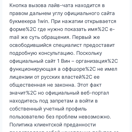
Кнопка вызова лайв-чата находится в
правом дальнем углу официального сайта
букмекера 1win. При нажатии открывается
форме%2C где нужно показать имя%2C e-
mail же суть обращения. Первый же
освободившийся специалист предоставит
подробную консультацию. Поскольку
официальный сайт 1 Вин – организация%2C
функционирующая а оффшоре%2C не имел
лицензии от русских властей%2C ее
общественная не законна. Этот факт
значит%2C но официальный веб-портал
находитесь под запретам а войти в
собственный учетный профиль
пользователю без проблем невозможно.
Политика клиентской преданности