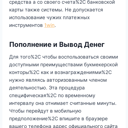
средства а со своего счета%2C банковской
карты также системы. Не допускается
использование чужих платежных
инструментов
1win
.
Пополнение и Вывод Денег
Для того%2C чтобы воспользоваться своими
доступными преимуществами букмекерской
конторы%2C как и вознаграждениями%2C
нужно являясь авторизованным членом
деятельностью. Эта процедура
специфическая%2C по временному
интервалу она отнимает считанные минуты.
Чтобы перейдут в мобильную
предположение%2C впишите в браузере
вашего телефона адрес официального сайта