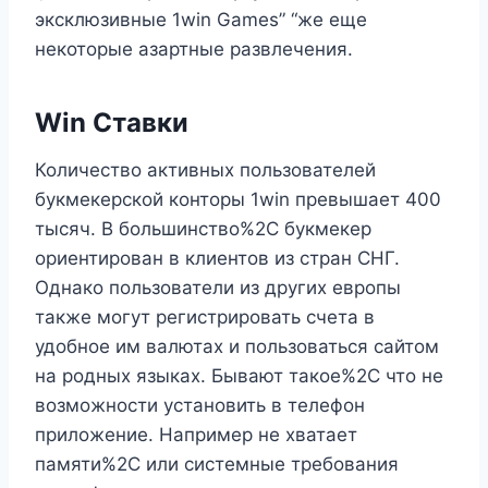
эксклюзивные 1win Games” “же еще
некоторые азартные развлечения.
Win Ставки
Количество активных пользователей
букмекерской конторы 1win превышает 400
тысяч. В большинство%2C букмекер
ориентирован в клиентов из стран СНГ.
Однако пользователи из других европы
также могут регистрировать счета в
удобное им валютах и пользоваться сайтом
на родных языках. Бывают такое%2C что не
возможности установить в телефон
приложение. Например не хватает
памяти%2C или системные требования