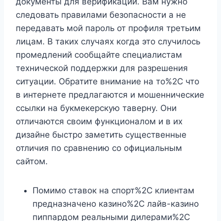
документы для верификации. Вам нужно
следовать правилами безопасности а не
передавать мой пароль от профиля третьим
лицам. В таких случаях когда это случилось
промедлений сообщайте специалистам
технической поддержки для разрешения
ситуации. Обратите внимание на то%2C что
в интернете предлагаются и мошеннические
ссылки на букмекерскую таверну. Они
отличаются своим функционалом и в их
дизайне быстро заметить существенные
отличия по сравнению со официальным
сайтом.
Помимо ставок на спорт%2C клиентам
предназначено казино%2C лайв-казино
пиппардом реальными дилерами%2C