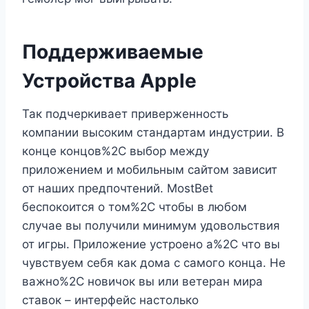
Поддерживаемые
Устройства Apple
Так подчеркивает приверженность
компании высоким стандартам индустрии. В
конце концов%2C выбор между
приложением и мобильным сайтом зависит
от наших предпочтений. MostBet
беспокоится о том%2C чтобы в любом
случае вы получили минимум удовольствия
от игры. Приложение устроено а%2C что вы
чувствуем себя как дома с самого конца. Не
важно%2C новичок вы или ветеран мира
ставок – интерфейс настолько