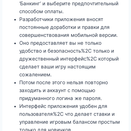
‘Банкинг’ и выберите предпочтительный
способом оплаты.
Разработчики приложения вносят
постоянные доработки и правки для
совершенствования мобильной версии.
Оно предоставляет вы не только
удобство и безопасность%2C только и
дружественный интерфейс%2C который
сделает ваши игру настоящим
сожалением.
Потом после этого нельзя повторно
заходить и аккаунт с помощью
придуманного логина же пароля.
Интерфейс приложения удобен для
пользователя%2C что делает ставки и
управление игровым балансом простым
только для новичков.