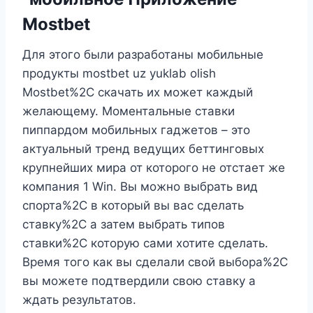
Mostbet
Для этого были разработаны мобильные
продукты mostbet uz yuklab olish
Mostbet%2C скачать их может каждый
желающему. Моментальные ставки
пиппардом мобильных гаджетов – это
актуальный тренд ведущих беттинговых
крупнейших мира от которого не отстает же
компания 1 Win. Вы можно выбрать вид
спорта%2C в который вы вас сделать
ставку%2C а затем выбрать типов
ставки%2C которую сами хотите сделать.
Время того как вы сделали свой выбора%2C
вы можете подтвердили свою ставку а
ждать результатов.