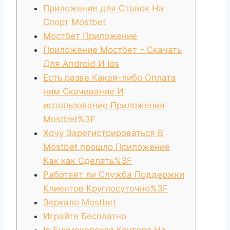
Приложение для Ставок На
Спорт Mostbet
Мостбет Приложение
Приложение Мостбет – Скачать
Для Android И Ios
Есть разве Какая-либо Оплата
ним Скачивание И
использование Приложения
Mostbet%3F
Хочу Зарегистрироваться В
Mostbet прошло Приложение
Как как Сделать%3F
Работает ли Служба Поддержки
Клиентов Круглосуточно%3F
Зеркало Mostbet
Играйте Бесплатно
In Букмекерская Контора На