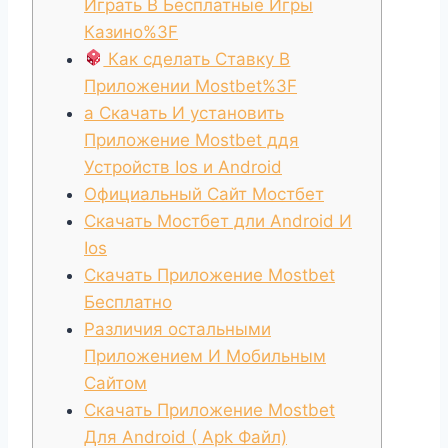
Играть В Бесплатные Игры
Казино%3F
Как сделать Ставку В
Приложении Mostbet%3F
а Скачать И установить
Приложение Mostbet ддя
Устройств Ios и Android
Официальный Сайт Мостбет
Скачать Мостбет дли Android И
Ios
Скачать Приложение Mostbet
Бесплатно
Различия остальными
Приложением И Мобильным
Сайтом
Скачать Приложение Mostbet
Для Android ( Apk Файл)