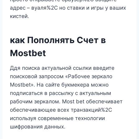
адрес – вуаля%2C но ставки и игры у ваших
кистей.
как Пополнять Счет в
Mostbet
Ддя поиска актуальной ссылки введите
поисковой запросом «Рабочее зеркало
Mostbet». На сайте букмекера можно
подписаться в рассылку с актуальным
рабочим зеркалом. Most bet обеспечивает
обеспечивающее всех транзакций%2C
используя современные технологии
шифрования данных.