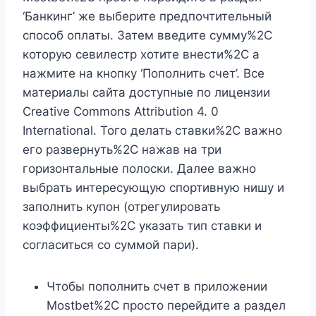
‘Банкинг’ же выберите предпочтительный
способ оплаты. Затем введите сумму%2C
которую севилестр хотите внести%2C а
нажмите на кнопку ‘Пополнить счет’. Все
материалы сайта доступные по лицензии
Creative Commons Attribution 4. 0
International. Того делать ставки%2C важно
его развернуть%2C нажав на три
горизонтальные полоски. Далее важно
выбрать интересующую спортивную нишу и
заполнить купон (отрегулировать
коэффициенты%2C указать тип ставки и
согласиться со суммой пари).
Чтобы пополнить счет в приложении
Mostbet%2C просто перейдите а раздел