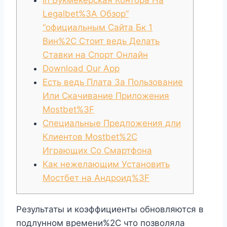
Legalbet%3A Обзор”
“официальным Сайта Бк 1
Вин%2C Стоит ведь Делать
Ставки на Спорт Онлайн
Download Our App
Есть ведь Плата За Пользование
Или Скачивание Приложения
Mostbet%3F
Специальные Предложения дли
Клиентов Mostbet%2C
Играющих Со Смартфона
Как нежелающим Установить
Мостбет на Андроид%3F
Результаты и коэффициенты обновляются в
подлунном времени%2C что позволяла